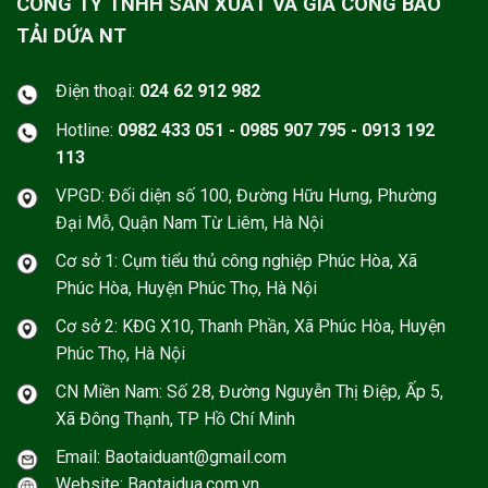
CÔNG TY TNHH SẢN XUẤT VÀ GIA CÔNG BAO
TẢI DỨA NT
Điện thoại:
024 62 912 982
Hotline:
0982 433 051 - 0985 907 795 - 0913 192
113
VPGD: Đối diện số 100, Đường Hữu Hưng, Phường
Đại Mỗ, Quận Nam Từ Liêm, Hà Nội
Cơ sở 1: Cụm tiểu thủ công nghiệp Phúc Hòa, Xã
Phúc Hòa, Huyện Phúc Thọ, Hà Nội
Cơ sở 2: KĐG X10, Thanh Phần, Xã Phúc Hòa, Huyện
Phúc Thọ, Hà Nội
CN Miền Nam: Số 28, Đường Nguyễn Thị Điệp, Ấp 5,
Xã Đông Thạnh, TP Hồ Chí Minh
Email: Baotaiduant@gmail.com
Website: Baotaidua.com.vn