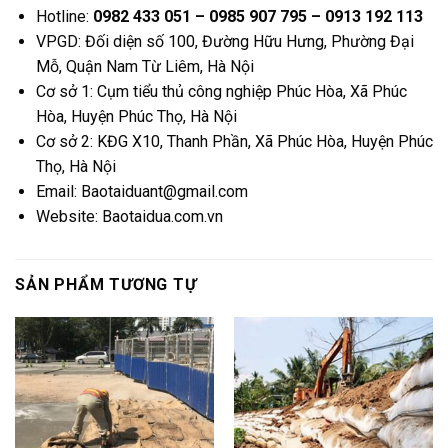
Hotline:
0982 433 051 – 0985 907 795 – 0913 192 113
VPGD: Đối diện số 100, Đường Hữu Hưng, Phường Đại
Mỗ, Quận Nam Từ Liêm, Hà Nội
Cơ sở 1: Cụm tiểu thủ công nghiệp Phúc Hòa, Xã Phúc
Hòa, Huyện Phúc Thọ, Hà Nội
Cơ sở 2: KĐG X10, Thanh Phần, Xã Phúc Hòa, Huyện Phúc
Thọ, Hà Nội
Email: Baotaiduant@gmail.com
Website: Baotaidua.com.vn
SẢN PHẨM TƯƠNG TỰ