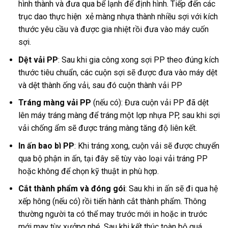
hình thành và đưa qua bể lạnh để định hình. Tiếp đến các
trục dao thực hiện xẻ màng nhựa thành nhiều sợi với kích
thước yêu cầu và được gia nhiệt rồi đưa vào máy cuốn
sợi.
Dệt vải PP
: Sau khi gia công xong sợi PP theo đúng kích
thước tiêu chuẩn, các cuộn sợi sẽ được đưa vào máy dệt
và dệt thành ống vải, sau đó cuộn thành vải PP
Tráng màng vải PP
(nếu có): Đưa cuộn vải PP đã dệt
lên máy tráng màng để tráng một lợp nhựa PP, sau khi sợi
vải chống ẩm sẽ được tráng màng tăng độ liên kết.
In ấn bao bì PP
: Khi tráng xong, cuộn vải sẽ được chuyển
qua bộ phận in ấn, tại đây sẽ tùy vào loại vải tráng PP
hoặc không để chọn kỹ thuật in phù hợp.
Cắt thành phẩm và đóng gói
: Sau khi in ấn sẽ đi qua hệ
xếp hông (nếu có) rồi tiến hành cắt thành phẩm. Thông
thường người ta có thể may trước mới in hoặc in trước
mới may tùy xưởng nhé. Sau khi kết thúc toàn bộ quá