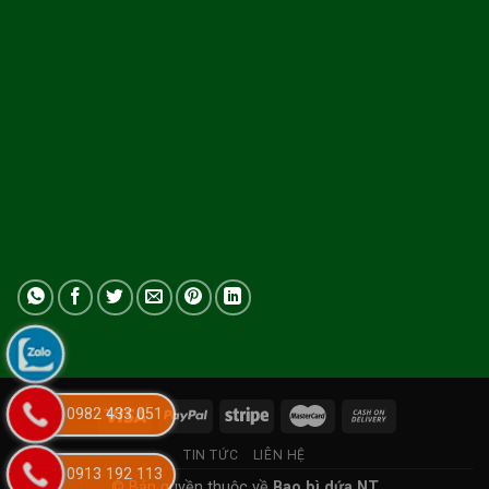
0982 433 051
TIN TỨC
LIÊN HỆ
0913 192 113
© Bản quyền thuộc về
Bao bì dứa NT