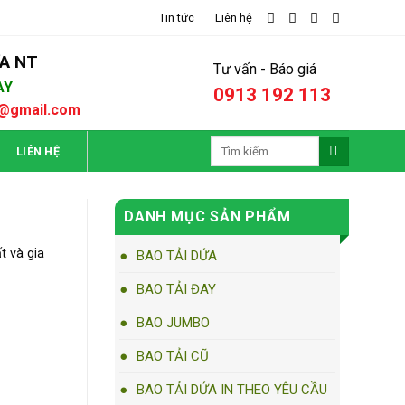
Tin tức
Liên hệ
A NT
Tư vấn - Báo giá
AY
0913 192 113
t@gmail.com
Tìm
LIÊN HỆ
kiếm:
DANH MỤC SẢN PHẨM
 và gia
BAO TẢI DỨA
BAO TẢI ĐAY
BAO JUMBO
BAO TẢI CŨ
BAO TẢI DỨA IN THEO YÊU CẦU