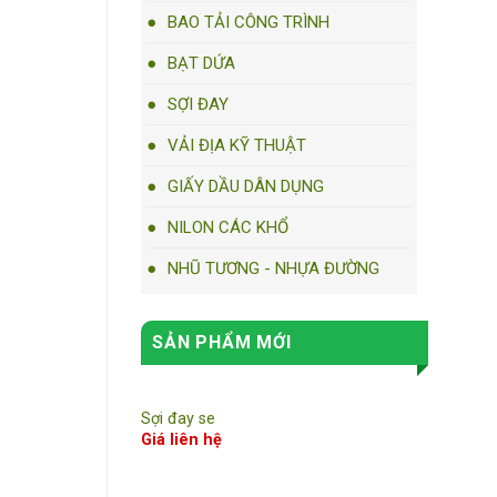
BAO TẢI CÔNG TRÌNH
BẠT DỨA
SỢI ĐAY
VẢI ĐỊA KỸ THUẬT
GIẤY DẦU DÂN DỤNG
NILON CÁC KHỔ
NHŨ TƯƠNG - NHỰA ĐƯỜNG
SẢN PHẨM MỚI
Sợi đay se
Giá liên hệ