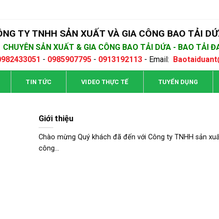
NG TY TNHH SẢN XUẤT VÀ GIA CÔNG BAO TẢI DỨ
CHUYÊN SẢN XUẤT & GIA CÔNG BAO TẢI DỨA - BAO TẢI Đ
0982433051
-
0985907795
-
0
913192113
- Email:
Baotaiduan
TIN TỨC
VIDEO THỰC TẾ
TUYỂN DỤNG
Giới thiệu
Chào mừng Quý khách đã đến với Công ty TNHH sản xuất
công...