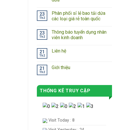
Phân phối sỉ lẻ bao tải dứa
23
Th2
các loại giá rẻ toàn quốc
Thông báo tuyển dụng nhân
23
Th2
viên kinh doanh
Liên hệ
21
Th2
Giới thiệu
21
Th2
THỐNG KÊ TRUY CẬP
Visit Today : 8
Visit Yesterday : 24