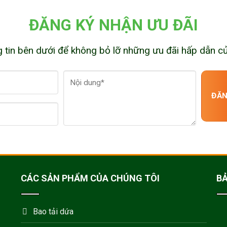
ĐĂNG KÝ NHẬN ƯU ĐÃI
g tin bên dưới để không bỏ lỡ những ưu đãi hấp dẫn c
CÁC SẢN PHẨM CỦA CHÚNG TÔI
BẢ
Bao tải dứa