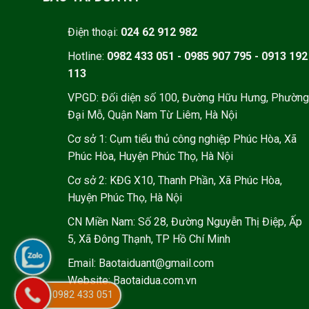
Điện thoại:
024 62 912 982
Hotline:
0982 433 051 - 0985 907 795 - 0913 192
113
VPGD: Đối diện số 100, Đường Hữu Hưng, Phường
Đại Mỗ, Quận Nam Từ Liêm, Hà Nội
Cơ sở 1: Cụm tiểu thủ công nghiệp Phúc Hòa, Xã
Phúc Hòa, Huyện Phúc Thọ, Hà Nội
Cơ sở 2: KĐG X10, Thanh Phần, Xã Phúc Hòa,
Huyện Phúc Thọ, Hà Nội
CN Miền Nam: Số 28, Đường Nguyễn Thị Điệp, Ấp
5, Xã Đông Thạnh, TP Hồ Chí Minh
Email: Baotaiduant@gmail.com
Website: Baotaidua.com.vn
0982 433 051