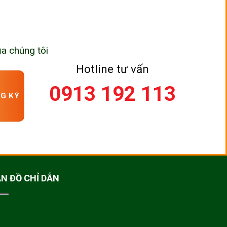
ủa chúng tôi
Hotline tư vấn
0913 192 113
N ĐỒ CHỈ DẪN