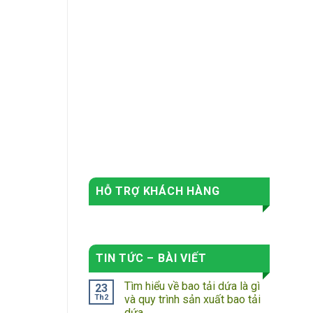
sợi đa
Giá l
HỖ TRỢ KHÁCH HÀNG
TIN TỨC – BÀI VIẾT
Tìm hiểu về bao tải dứa là gì
23
Th2
và quy trình sản xuất bao tải
dứa